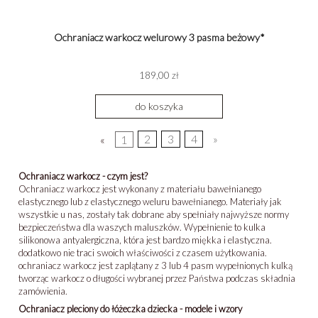
Ochraniacz warkocz welurowy 3 pasma beżowy*
189,00 zł
do koszyka
«
1
2
3
4
»
Ochraniacz warkocz - czym jest?
Ochraniacz warkocz jest wykonany z materiału bawełnianego
elastycznego lub z elastycznego weluru bawełnianego. Materiały jak
wszystkie u nas, zostały tak dobrane aby spełniały najwyższe normy
bezpieczeństwa dla waszych maluszków. Wypełnienie to kulka
silikonowa antyalergiczna, która jest bardzo miękka i elastyczna.
dodatkowo nie traci swoich właściwości z czasem użytkowania.
ochraniacz warkocz jest zaplątany z 3 lub 4 pasm wypełnionych kulką
tworząc warkocz o długości wybranej przez Państwa podczas składnia
zamówienia.
Ochraniacz pleciony do łóżeczka dziecka - modele i wzory