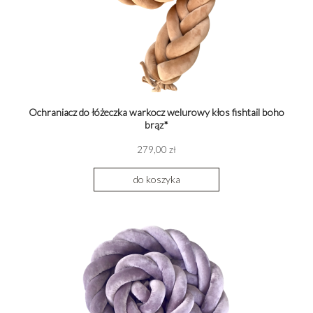
Ochraniacz do łóżeczka warkocz welurowy kłos fishtail boho
brąz*
279,00 zł
do koszyka