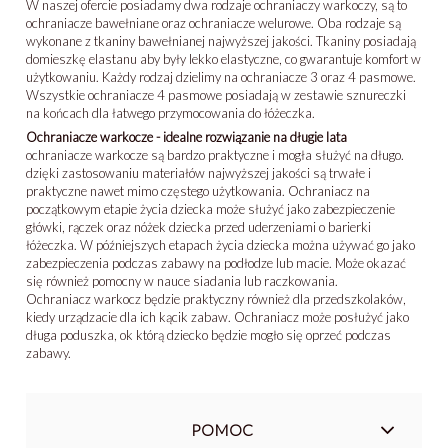
W naszej ofercie posiadamy dwa rodzaje ochraniaczy warkoczy, są to
ochraniacze bawełniane oraz ochraniacze welurowe. Oba rodzaje są
wykonane z tkaniny bawełnianej najwyższej jakości. Tkaniny posiadają
domieszkę elastanu aby były lekko elastyczne, co gwarantuje komfort w
użytkowaniu. Każdy rodzaj dzielimy na ochraniacze 3 oraz 4 pasmowe.
Wszystkie ochraniacze 4 pasmowe posiadają w zestawie sznureczki
na końcach dla łatwego przymocowania do łóżeczka.
Ochraniacze warkocze - idealne rozwiązanie na długie lata
ochraniacze warkocze są bardzo praktyczne i mogła służyć na długo.
dzięki zastosowaniu materiałów najwyższej jakości są trwałe i
praktyczne nawet mimo częstego użytkowania. Ochraniacz na
początkowym etapie życia dziecka może służyć jako zabezpieczenie
główki, rączek oraz nóżek dziecka przed uderzeniami o barierki
łóżeczka. W późniejszych etapach życia dziecka można używać go jako
zabezpieczenia podczas zabawy na podłodze lub macie. Może okazać
się również pomocny w nauce siadania lub raczkowania.
Ochraniacz warkocz będzie praktyczny również dla przedszkolaków,
kiedy urządzacie dla ich kącik zabaw. Ochraniacz może posłużyć jako
długa poduszka, ok którą dziecko będzie mogło się oprzeć podczas
zabawy.
POMOC