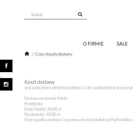
O FIRMIE
SALE
Czas i koszty dostawy
_
Koszt
dostawy
Jest uzależniony od formy płatności. Całe zamówienie jest wysyłane
Dostawa na terenie Polski
Przedpłata:
Kurier Inpost: 20,00 zł
Paczkomaty: 18,00 zł
W przypadku płatności za pomocą bramki płatniczej PayPal dolicz