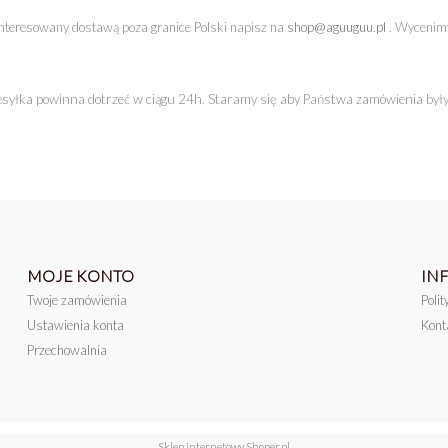
ainteresowany dostawą poza granice Polski napisz na
shop@aguuguu.pl
. Wycenimy 
yłka powinna dotrzeć w ciągu 24h. Staramy się aby Państwa zamówienia były 
MOJE KONTO
IN
Twoje zamówienia
Poli
Ustawienia konta
Kont
Przechowalnia
Sklep internetowy Shoper.pl