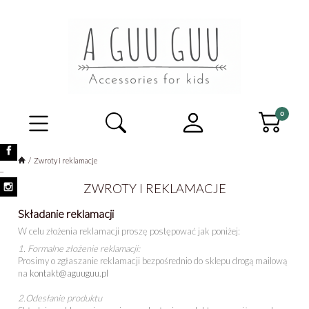
Zwroty i reklamacje
_
ZWROTY I REKLAMACJE
Składanie reklamacji
W celu złożenia reklamacji proszę postępować jak poniżej:
1.
Formalne złożenie reklamacji:
Prosimy o zgłaszanie reklamacji bezpośrednio do sklepu drogą mailową
na
kontakt@aguuguu.pl
2.
Odesłanie produktu