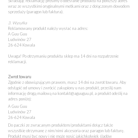
Składając reklamację prosimy o odesłanie produktu na poniższy adres
wraz ze wszystkimi oryginalnymi metkami oraz z dołączonym dowodem
sprzedaży (paragon lub faktura).
3.
Wysyłka
Reklamowany produkt należy wysłać na adres:
A Guu Guu
Ludwinów 27
26-624 Kowala
Uwaga! Po otrzymaniu produktu sklep ma 14 dni na rozpatrzenie
reklamacji.
Zwrot towaru
Zgodnie z obowiązującym prawem, masz 14 dni na zwrot towaru. Aby
odstąpić od umowy i zwrócić zakupiony u nas produkt, prześlij nam
informację drogą mailową na kontakt@aguuguu.pl, a produkt odeślij na
adres poniżej:
A Guu Guu
Ludwinów 27
26-624 Kowala
Do paczki ze zwracanym produktem/produktami dołącz także
wszystkie otrzymane z nim/nimi akcesoria oraz
paragon lub fakturę.
Produkt musi być nowy i nie może nosić jakichkolwiek śladów