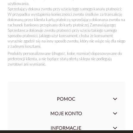
użytkowania.
Sprzedający dokona zwrotu przy użyciu tego samego kanału płatności;
W przypadku wystąpienia konieczności zwrotu środków za transakcję
dokonaną przez klienta kartą płatniczą sprzedający dokonana zwrotu na
rachunek bankowy przypisany do karty płatniczej Zamawiającego;
Sprzedawca dokonuje zwrotu płatności przy użyciu takiego samego
sposobu płatności, jakiego użył konsument, chyba że konsument
wyraźnie zgodził się na inny sposób zwrotu, który nie wiąże się dla niego
z żadnymi kosztami.
Produkty personalizowane (długość, kolor, rozmiar) dopasowywane do
preferencji klienta, a nie będące stałą ofertą sklepu nie podlegają
zwrotowi ani wymianie.
POMOC
MOJE KONTO
INFORMACJE