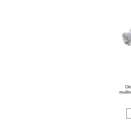
Okr
muślin