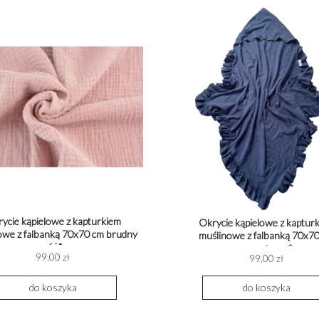
ycie kąpielowe z kapturkiem
Okrycie kąpielowe z kaptur
owe z falbanką 70x70 cm brudny
muślinowe z falbanką 70x7
róż*
granatowy*
99,00 zł
99,00 zł
do koszyka
do koszyka