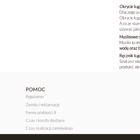
Okrycie kąp
Dlaczego wa
Okrycie kąp
A co ze sta
używać jako
Muślinowe o
Muślin to d
wodę oraz b
Ręcznik kąp
Szukasz nie
produkt, al
POMOC
Regulamin
Zwroty i reklamacje
Formy płatności II
Czas i koszty dostawy
Czas realizacji zamówienia