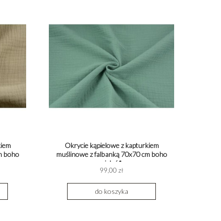
kiem
Okrycie kąpielowe z kapturkiem
m boho
muślinowe z falbanką 70x70 cm boho
zieleń*
99,00 zł
do koszyka