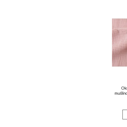
Okr
muślin