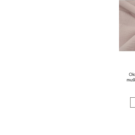
Okr
muśl