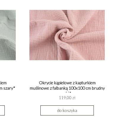
kiem
Okrycie kąpielowe z kapturkiem
m szary*
muślinowe z falbanką 100x100 cm brudny
róż*
119,00 zł
do koszyka