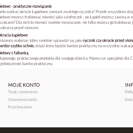
ielowe - praktyczne rozwiązanie
rto wybrać okrycie kąpielowe zamiast zwykłego ręcznika? Przede wszystkim dzię
ielowe możesz traktować również jako szlafroczek - po kąpieli możesz zawiną w n
rszakami? Dla nich to również świetne rozwiązanie, nie tylko możesz go traktować 
 okrycia przed słońcem.
krycia kąpielowe
oskonały materiał, który świetnie sprawdzi się jako
ręcznik czy okrycie przed sło
ardzo szybko schnie,
dzięki temu będzie bardzo praktyczny na wszystkie wakacj
ielowy z falbanką
typowego, praktycznego produktu dla swojego dziecka. Mamy coś specjalnie dla C
e jednocześnie bardzo praktyczny.
MOJE KONTO
IN
Twoje zamówienia
Poli
Ustawienia konta
Kont
Przechowalnia