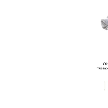
Okr
muślino