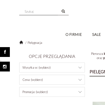
O FIRMIE
SALE
Pielęgnacja
Pierwsza
OPCJE PRZEGLĄDANIA
oraz
p
_
Wysyłka w: (wybierz)
PIELĘG
Cena: (wybierz)
Promocja: (wybierz)