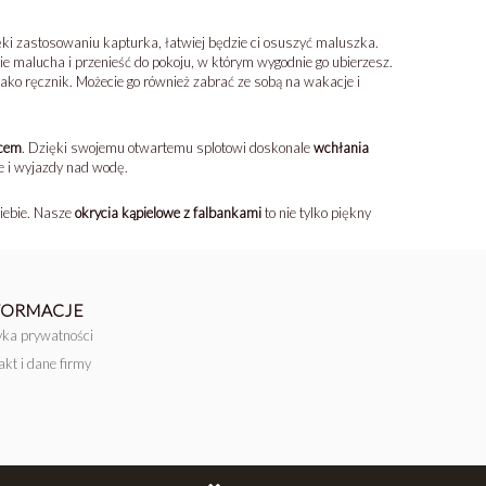
ki zastosowaniu kapturka, łatwiej będzie ci osuszyć maluszka.
ie malucha i przenieść do pokoju, w którym wygodnie go ubierzesz.
jako ręcznik. Możecie go również zabrać ze sobą na wakacje i
ńcem
. Dzięki swojemu otwartemu splotowi doskonale
wchłania
e i wyjazdy nad wodę.
iebie. Nasze
okrycia kąpielowe z falbankami
to nie tylko piękny
FORMACJE
tyka prywatności
akt i dane firmy