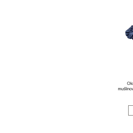
Okr
muślino