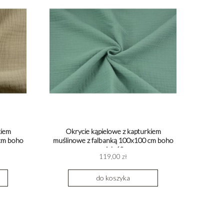
kiem
Okrycie kąpielowe z kapturkiem
cm boho
muślinowe z falbanką 100x100 cm boho
zieleń*
119,00 zł
do koszyka