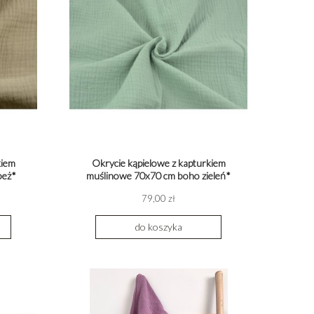
kiem
Okrycie kąpielowe z kapturkiem
beż*
muślinowe 70x70 cm boho zieleń*
79,00 zł
do koszyka