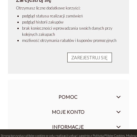
Otrzymasz liczne dodatkowe korzyści:
podgląd statusu realizacji zamówień
podgląd historii zakupów
brak konieczności wprowadzania swoich danych przy
kolejnych zakupach
możliwość otrzymania rabatów i kuponów promocyjnych
ZAREJESTRUJ SIĘ
POMOC
MOJE KONTO
INFORMACJE
Strona korzysta z plików cookies w celu realizacji usług i zgodnie z
Polityką Plików Cookies
. Możesz