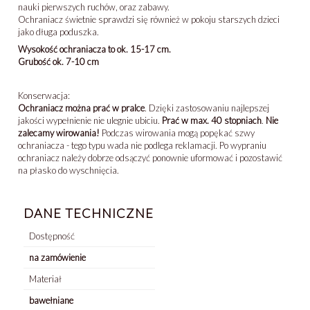
nauki pierwszych ruchów, oraz zabawy.
Ochraniacz świetnie sprawdzi się również w pokoju starszych dzieci
jako długa poduszka.
Wysokość ochraniacza to ok. 15-17 cm.
Grubość ok. 7-10 cm
Konserwacja:
Ochraniacz można prać w pralce
. Dzięki zastosowaniu najlepszej
jakości wypełnienie nie ulegnie ubiciu.
Prać w max. 40 stopniach
.
Nie
zalecamy wirowania!
Podczas wirowania mogą popękać szwy
ochraniacza - tego typu wada nie podlega reklamacji. Po wypraniu
ochraniacz należy dobrze odsączyć ponownie uformować i pozostawić
na płasko do wyschnięcia.
DANE TECHNICZNE
Dostępność
na zamówienie
Materiał
bawełniane