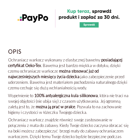
OPIS
Ochraniacz warkocz wykonany z elastycznej bawełny
posiadającej
certyfikat Oeko-Tex
. Bawełna jest bardzo miękka w dotyku, dzięki
czemu ochraniacze warkocze
można stosować już od
najwcześniejszych miesięcy życia dziecka
jako zabezpieczenie przed
uderzeniem. Bawełna jest materiałem pochodzenia naturalnego dzięki
czemu cechuje się dużą wchłanialnością wody.
Wypełnienie to
100% antyalergiczna kula silikonowa
, która nie traci na
swojej objętości (nie ubija się) z czasem użytkowania. Jej ogromną
zaletą jest to, że
można ją prać w pralce
. Pozwala to na zachowanie
higieny i czystości w łóżeczku Twojego dziecka.
Ochraniacz warkocz znajdzie również swoje zastosowanie w
połączeniu z mata do zabawy. Kiedy Twoje dziecko zaczyna obracać się
na boki możesz zabezpieczyć brzegi maty do zabawy ochraniaczem
warkoczem. Dzięki temu Twoje dziecko będzie bezpieczne podczas