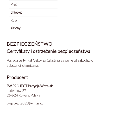
Płeć
chłopiec
Kolor
zielony
BEZPIECZEŃSTWO
Certyfikaty i ostrzeżenie bezpieczeństwa
Posiada certyfikat Oeko-Tex (tekstylia są wolne od szkodliwych
substancji chemicznych).
Producent
PW PROJECT Patrycja Woźniak
Ludwinów 27
26-624 Kowala, Polska
pwproject2023@gmail.com