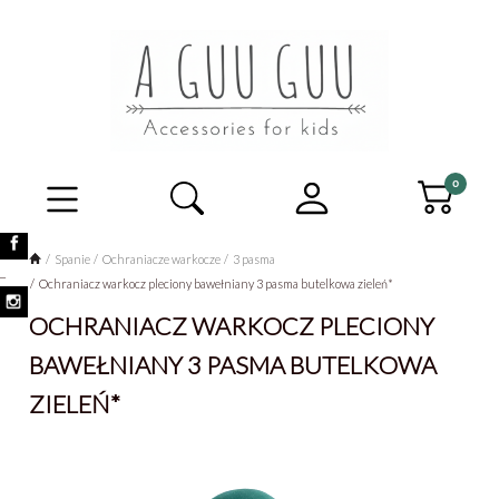
Spanie
Ochraniacze warkocze
3 pasma
_
Ochraniacz warkocz pleciony bawełniany 3 pasma butelkowa zieleń*
OCHRANIACZ WARKOCZ PLECIONY
BAWEŁNIANY 3 PASMA BUTELKOWA
ZIELEŃ*