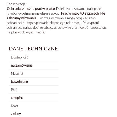
Konserwacja:
Ochraniacz można prać w pralce
. Dzięki zastosowaniu najlepszej
jakości wypełnienie nie ulegnie ubiciu.
Prać w max. 40 stopniach
.
Nie
zalecamy wirowania!
Podczas wirowania mogą popękać szwy
ochraniacza - tego typu wada nie podlega reklamacji. Po wypraniu
ochraniacz należy dobrze odsączyć ponownie uformować i pozostawić
na płasko do wyschnięcia.
DANE TECHNICZNE
Dostępność
na zamówienie
Materiał
bawełniane
Płeć
chłopiec
Kolor
zielony