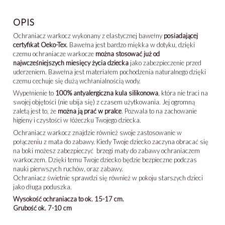
OPIS
Ochraniacz warkocz wykonany z elastycznej bawełny
posiadającej
certyfikat Oeko-Tex
. Bawełna jest bardzo miękka w dotyku, dzięki
czemu ochraniacze warkocze
można stosować już od
najwcześniejszych miesięcy życia dziecka
jako zabezpieczenie przed
uderzeniem. Bawełna jest materiałem pochodzenia naturalnego dzięki
czemu cechuje się dużą wchłanialnością wody.
Wypełnienie to
100% antyalergiczna kula silikonowa
, która nie traci na
swojej objętości (nie ubija się) z czasem użytkowania. Jej ogromną
zaletą jest to, że
można ją prać w pralce
. Pozwala to na zachowanie
higieny i czystości w łóżeczku Twojego dziecka.
Ochraniacz warkocz znajdzie również swoje zastosowanie w
połączeniu z mata do zabawy. Kiedy Twoje dziecko zaczyna obracać się
na boki możesz zabezpieczyć brzegi maty do zabawy ochraniaczem
warkoczem. Dzięki temu Twoje dziecko będzie bezpieczne podczas
nauki pierwszych ruchów, oraz zabawy.
Ochraniacz świetnie sprawdzi się również w pokoju starszych dzieci
jako długa poduszka.
Wysokość ochraniacza to ok. 15-17 cm.
Grubość ok. 7-10 cm