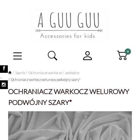
Spanie
Ochraniacze warkocze
podwójne
_
Ochraniacz warkocz welurowy podwójny szary*
OCHRANIACZ WARKOCZ WELUROWY
PODWÓJNY SZARY*