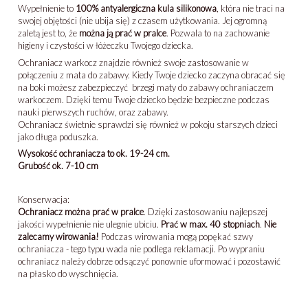
Wypełnienie to
100% antyalergiczna kula silikonowa
, która nie traci na
swojej objętości (nie ubija się) z czasem użytkowania. Jej ogromną
zaletą jest to, że
można ją prać w pralce
. Pozwala to na zachowanie
higieny i czystości w łóżeczku Twojego dziecka.
Ochraniacz warkocz znajdzie również swoje zastosowanie w
połączeniu z mata do zabawy. Kiedy Twoje dziecko zaczyna obracać się
na boki możesz zabezpieczyć brzegi maty do zabawy ochraniaczem
warkoczem. Dzięki temu Twoje dziecko będzie bezpieczne podczas
nauki pierwszych ruchów, oraz zabawy.
Ochraniacz świetnie sprawdzi się również w pokoju starszych dzieci
jako długa poduszka.
Wysokość ochraniacza to ok. 19-24 cm.
Grubość ok. 7-10 cm
Konserwacja:
Ochraniacz można prać w pralce
. Dzięki zastosowaniu najlepszej
jakości wypełnienie nie ulegnie ubiciu.
Prać w max. 40 stopniach
.
Nie
zalecamy wirowania!
Podczas wirowania mogą popękać szwy
ochraniacza - tego typu wada nie podlega reklamacji. Po wypraniu
ochraniacz należy dobrze odsączyć ponownie uformować i pozostawić
na płasko do wyschnięcia.