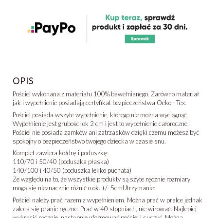
OPIS
Pościel wykonana z materiału 100% bawełnianego. Zarówno materiał
jak i wypełnienie posiadają certyfikat bezpieczeństwa Oeko - Tex.
Pościel posiada wszyte wypełnienie, którego nie można wyciągnąć.
Wypełnienie jest grubości ok 2 cm i jest to wypełnienie całoroczne.
Pościel nie posiada zamków ani zatrzasków dzięki czemu możesz być
spokojny o bezpieczeństwo twojego dziecka w czasie snu.
Komplet zawiera kołdrę i poduszkę:
110/70 i 50/40 (poduszka płaska)
140/100 i 40/50 (poduszka lekko puchata)
Ze względu na to, że wszystkie produkty są szyte ręcznie rozmiary
mogą się nieznacznie różnić o ok. +/- 5cmUtrzymanie:
Pościel należy prać razem z wypełnieniem. Można prać w pralce jednak
zaleca się pranie ręczne. Prać w 40 stopniach, nie wirować. Najlepiej
wykręcić ręcznie, następnie uformować pościel i suszyć. Można