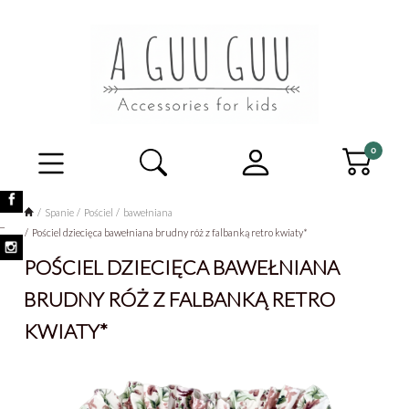
Spanie
Pościel
bawełniana
_
Pościel dziecięca bawełniana brudny róż z falbanką retro kwiaty*
POŚCIEL DZIECIĘCA BAWEŁNIANA
BRUDNY RÓŻ Z FALBANKĄ RETRO
KWIATY*