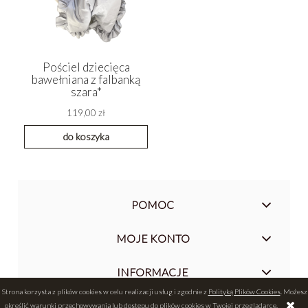
Pościel dziecięca
bawełniana z falbanką
szara*
119,00 zł
do koszyka
POMOC
MOJE KONTO
INFORMACJE
Strona korzysta z plików cookies w celu realizacji usług i zgodnie z
Polityką Plików Cookies
. Możesz
określić warunki przechowywania lub dostępu do plików cookies w Twojej przeglądarce.