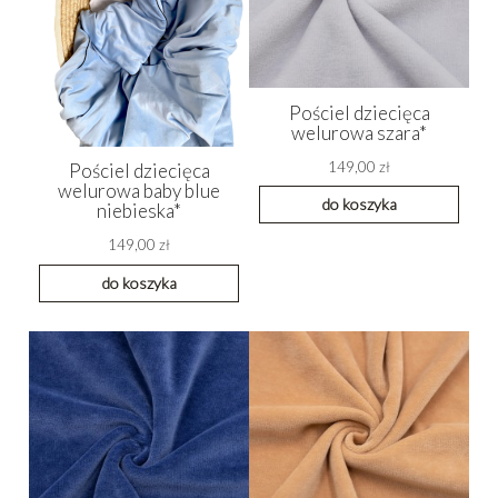
Pościel dziecięca
welurowa szara*
149,00 zł
Pościel dziecięca
welurowa baby blue
do koszyka
niebieska*
149,00 zł
do koszyka