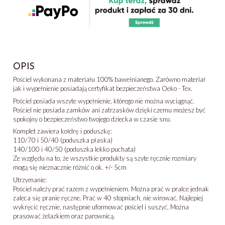
OPIS
Pościel wykonana z materiału 100% bawełnianego. Zarówno materiał
jak i wypełnienie posiadają certyfikat bezpieczeństwa Oeko - Tex.
Pościel posiada wszyte wypełnienie, którego nie można wyciągnąć.
Pościel nie posiada zamków ani zatrzasków dzięki czemu możesz być
spokojny o bezpieczeństwo twojego dziecka w czasie snu.
Komplet zawiera kołdrę i poduszkę:
110/70 i 50/40 (poduszka płaska)
140/100 i 40/50 (poduszka lekko puchata)
Ze względu na to, że wszystkie produkty są szyte ręcznie rozmiary
mogą się nieznacznie różnić o ok. +/- 5cm
Utrzymanie:
Pościel należy prać razem z wypełnieniem. Można prać w pralce jednak
zaleca się pranie ręczne. Prać w 40 stopniach, nie wirować. Najlepiej
wykręcić ręcznie, następnie uformować pościel i suszyć. Można
prasować żelazkiem oraz parownicą.