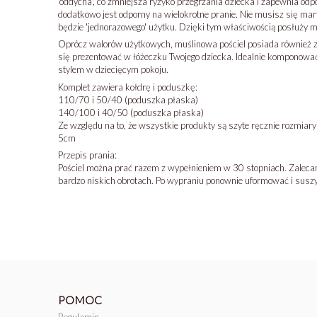
'oddycha', co zmniejsza ryzyko przegrzania dziecka i zapewnia odpo
dodatkowo jest odporny na wielokrotne pranie. Nie musisz się mart
będzie 'jednorazowego' użytku. Dzięki tym właściwością posłuży 
Oprócz walorów użytkowych, muślinowa pościel posiada również z
się prezentować w łóżeczku Twojego dziecka. Idealnie komponow
stylem w dziecięcym pokoju.
Komplet zawiera kołdrę i poduszkę:
110/70 i 50/40 (poduszka płaska)
140/100 i 40/50 (poduszka płaska)
Ze względu na to, że wszystkie produkty są szyte ręcznie rozmiary 
5cm
Przepis prania:
Pościel można prać razem z wypełnieniem w 30 stopniach. Zaleca
bardzo niskich obrotach. Po wypraniu ponownie uformować i susz
POMOC
Regulamin