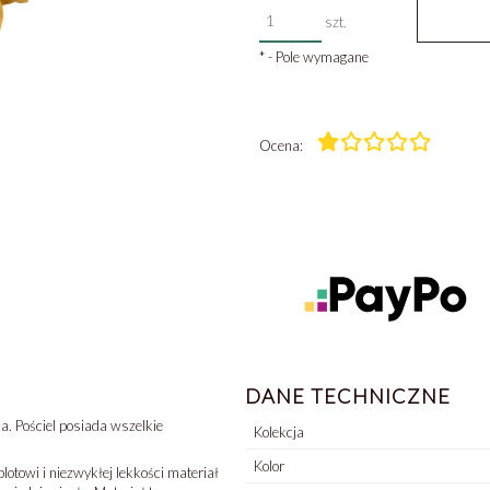
szt.
*
- Pole wymagane
Ocena:
DANE TECHNICZNE
a. Pościel posiada wszelkie
Kolekcja
Kolor
otowi i niezwykłej lekkości materiał