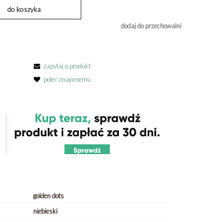
do koszyka
dodaj do przechowalni
zapytaj o produkt
poleć znajomemu
golden dots
niebieski