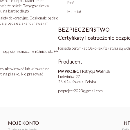
wiednie ciepło. Materiał ten
Płeć
wić że pościel Twojego dziecka
mu na bardzo długo.
Materiał
alety dekoracyjne. Doskonale będzie
ać się będzie z skandynawskim
BEZPIECZEŃSTWO
Certyfikaty i ostrzeżenie bezp
Posiada certyfikat Oeko-Tex (tekstylia są wo
mogą się nieznacznie różnić o ok. +/-
Producent
my nie wirować lub wirować na
PW PROJECT Patrycja Woźniak
yć na płasko. Nie prasować
Ludwinów 27
26-624 Kowala, Polska
pwproject2023@gmail.com
MOJE KONTO
IN
Twoje zamówienia
Poli