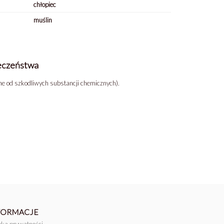
chłopiec
muślin
ieczeństwa
lne od szkodliwych substancji chemicznych).
FORMACJE
tyka prywatności