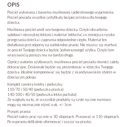
OPIS
Pościel wykonana z bawełny muślinowej i poliestrowego wypełnienia.
Pościel posiada wszelkie certyfikaty bezpieczeństwa dla twojego
dziecka.
Muślinowa pościel umili sen twojemu dziecku. Dzięki otwartemu
splotowi i niezwykłej lekkości materiał 'oddycha', co zmniejsza ryzyko
przegrzania dziecka i zapewnia odpowiednie ciepło. Materiał ten
dodatkowo jest odporny na wielokrotne pranie. Nie musisz się martwić
że pościel Twojego dziecka będzie 'jednorazowego' użytku. Dzięki tym
właściwością posłuży mu na bardzo długo.
Oprócz walorów użytkowych, muślinowa pościel posiada również zalety
dekoracyjne. Doskonale będzie się prezentować w łóżeczku Twojego
dziecka. Idealnie komponować się będzie z skandynawskim stylem w
dziecięcym pokoju.
Komplet zawiera kołdrę i poduszkę:
110/70 i 50/40 (poduszka płaska)
140/100 i 40/50 (poduszka lekko puchata)
Ze względu na to, że wszystkie produkty są szyte ręcznie rozmiary
mogą się nieznacznie różnić o ok. +/- 5cm
Przepis prania:
Pościel należy prać ręcznie w 30 stopniach. Prasować w 110 stopniach.
Po wypraniu delikatnie uformować i suszyć na płasko.