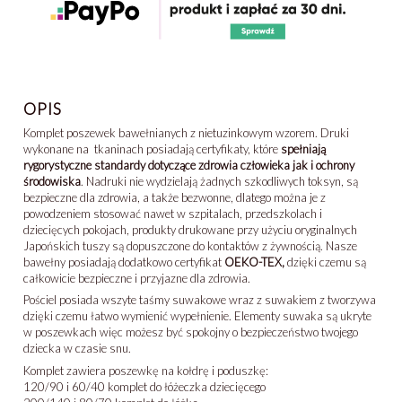
OPIS
Komplet poszewek bawełnianych z nietuzinkowym wzorem. Druki
wykonane na tkaninach posiadają certyfikaty, które
spełniają
rygorystyczne standardy dotyczące zdrowia człowieka jak i ochrony
środowiska
. Nadruki nie wydzielają żadnych szkodliwych toksyn, są
bezpieczne dla zdrowia, a także bezwonne, dlatego można je z
powodzeniem stosować nawet w szpitalach, przedszkolach i
dziecięcych pokojach, produkty drukowane przy użyciu oryginalnych
Japońskich tuszy są dopuszczone do kontaktów z żywnością. Nasze
bawełny posiadają dodatkowo certyfikat
OEKO-TEX,
dzięki czemu są
całkowicie bezpieczne i przyjazne dla zdrowia.
Pościel posiada wszyte taśmy suwakowe wraz z suwakiem z tworzywa
dzięki czemu łatwo wymienić wypełnienie. Elementy suwaka są ukryte
w poszewkach więc możesz być spokojny o bezpieczeństwo twojego
dziecka w czasie snu.
Komplet zawiera poszewkę na kołdrę i poduszkę:
120/90 i 60/40 komplet do łóżeczka dziecięcego