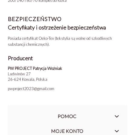
200/140 i 80/70 komplet do łóżka
BEZPIECZEŃSTWO
Certyfikaty i ostrzeżenie bezpieczeństwa
Posiada certyfikat Oeko-Tex (tekstylia są wolne od szkodliwych
substancji chemicznych).
Producent
PW PROJECT Patrycja Woźniak
Ludwinów 27
26-624 Kowala, Polska
pwproject2023@gmail.com
POMOC
MOJE KONTO