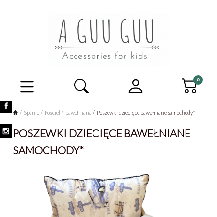
Spanie
Pościel
bawełniana
Poszewki dziecięce bawełniane samochody*
_
POSZEWKI DZIECIĘCE BAWEŁNIANE
SAMOCHODY*