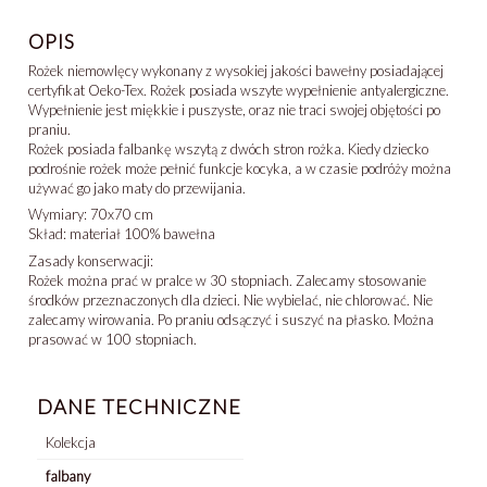
OPIS
Rożek niemowlęcy wykonany z wysokiej jakości bawełny posiadającej
certyfikat Oeko-Tex. Rożek posiada wszyte wypełnienie antyalergiczne.
Wypełnienie jest miękkie i puszyste, oraz nie traci swojej objętości po
praniu.
Rożek posiada falbankę wszytą z dwóch stron rożka. Kiedy dziecko
podrośnie rożek może pełnić funkcje kocyka, a w czasie podróży można
używać go jako maty do przewijania.
Wymiary: 70x70 cm
Skład: materiał 100% bawełna
Zasady konserwacji:
Rożek można prać w pralce w 30 stopniach. Zalecamy stosowanie
środków przeznaczonych dla dzieci. Nie wybielać, nie chlorować. Nie
zalecamy wirowania. Po praniu odsączyć i suszyć na płasko. Można
prasować w 100 stopniach.
DANE TECHNICZNE
Kolekcja
falbany