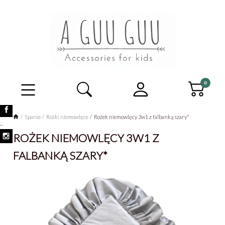
Spanie
Rożki niemowlęce
Rożek niemowlęcy 3w1 z falbanką szary*
_
ROŻEK NIEMOWLĘCY 3W1 Z
FALBANKĄ SZARY*