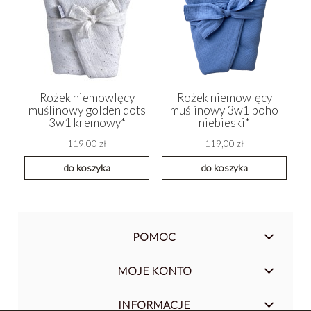
Rożek niemowlęcy
Rożek niemowlęcy
muślinowy golden dots
muślinowy 3w1 boho
3w1 kremowy*
niebieski*
119,00 zł
119,00 zł
do koszyka
do koszyka
POMOC
MOJE KONTO
INFORMACJE