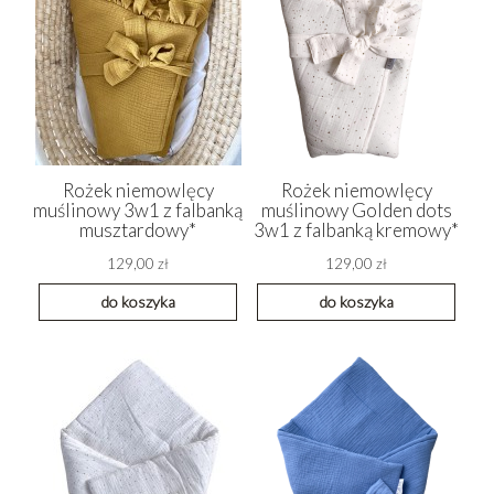
Rożek niemowlęcy
Rożek niemowlęcy
muślinowy 3w1 z falbanką
muślinowy Golden dots
musztardowy*
3w1 z falbanką kremowy*
129,00 zł
129,00 zł
do koszyka
do koszyka